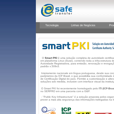
Tecnologia
Linhas de Negócios
Pro
O
Smart PKI
é uma solução completa de
autoridade certific
em plataforma Linux (Suse), contendo toda a infra-estrutura d
Autoridade Registradora, para emissão, renovação e revogação 
padrão x.509v3.
Inteiramente nacional
e em língua portuguesa, desde sua co
parâmetros da ICP Brasil, o que possibilita sua conformidade à
de Certificação Digital do país. Permite a customização e alt
soluções sob medida, inclusive com interface visual da institui
O Smart PKI foi recentemente homologado pelo
ITI
(ICP-Bras
no SERPRO em uma parceria com a G&P.
- "Public Key Infrastructure" é a solução proposta pelos orga
prover a mais alta segurança das informações trafegadas na I